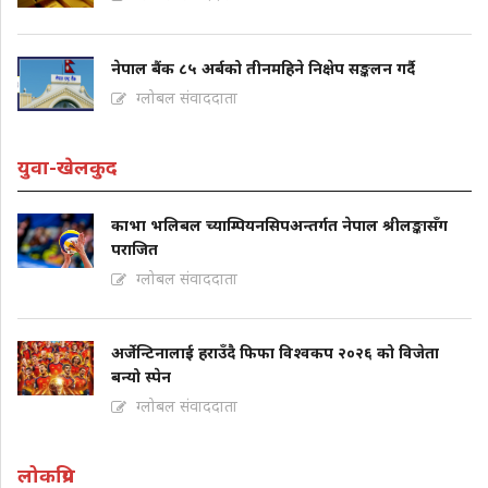
नेपाल बैंक ८५ अर्बको तीनमहिने निक्षेप सङ्कलन गर्दै
ग्लोबल संवाददाता
युवा-खेलकुद
काभा भलिबल च्याम्पियनसिपअन्तर्गत नेपाल श्रीलङ्कासँग
पराजित
ग्लोबल संवाददाता
अर्जेन्टिनालाई हराउँदै फिफा विश्वकप २०२६ को विजेता
बन्यो स्पेन
ग्लोबल संवाददाता
लोकप्रिय