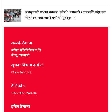
मनसुनको प्रभाव कायम, कोशी, वाग्मती र गण्डकी प्रदेशका
केही स्थानमा भारी वर्षाको पूर्वानुमान
सम्पर्क ठेगाना
ग्लोबल मल्टिमिडिया प्रा.लि.
गोंगबु, काठमाडौं
सूचना विभाग दर्ता नं.
२९४७-२०७८/७९
टेलिफोन
+977 9851243604
इमेल ठेगाना