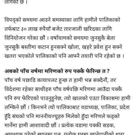
लागेको छ ।
विपद्को समयमा आउने समस्याका लागि हामीले पालिकाको
तर्फबाट ३० लाख रुपैयाँ बजेट तारजाली खरिदका लागि
विनियोजन गरेका छौं । वर्षायामको समयमा जुनसुकै बेला
जुनसुकै बस्तीमा कटान हुनसक्ने खोला, खहरे प्रवेश हुन सक्ने
खतरा भएकोले पालिकाको पनि आफ्नै तयारी पनि रहेको छ ।
अबको पाँच वर्षमा मरिणको रुप पक्कै फेरिन्छ त ?
पाँच वर्ष पछाडि कायापलट हुन्छ त हामी भन्न सक्दैनौं, तर
विदेशमा रहेका साथीहरु पाँच वर्षपछि मरिणमा आउँदा पक्कै
पनि रुप फेरिएको पाउनुहुनेछ, त्यो खालको एउटा विकासमा हामी
लम्किने छौं । किनभने त्यो पालिकाबाट वडाध्यक्ष, पालिका, प्रदेश
हुँदै संघको पनि माननीयज्यूहरु मिलेको हुँदा मरिणले फड्को
मार्नेमा हामी आशावादी छौं । प्रत्येक वडामा पक्की सडक,
आवश्यक परेको स्थानमा पुल, प्रत्येक घरमा खानेपानीको धारा,