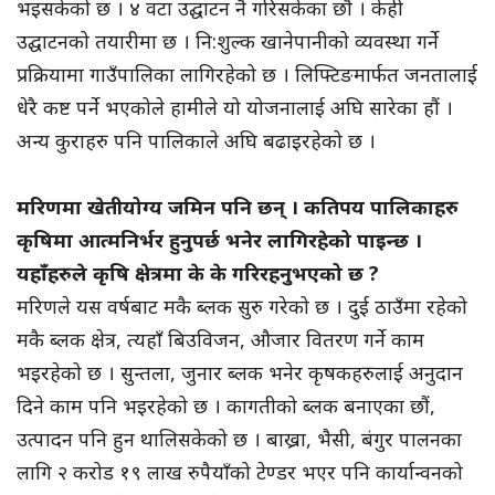
भइसकेको छ । ४ वटा उद्घाटन नै गरिसकेका छौं । केही
उद्घाटनको तयारीमा छ । नि:शुल्क खानेपानीको व्यवस्था गर्ने
प्रक्रियामा गाउँपालिका लागिरहेको छ । लिफ्टिङमार्फत जनतालाई
धेरै कष्ट पर्ने भएकोले हामीले यो योजनालाई अघि सारेका हौं ।
अन्य कुराहरु पनि पालिकाले अघि बढाइरहेको छ ।
मरिणमा खेतीयोग्य जमिन पनि छन् । कतिपय पालिकाहरु
कृषिमा आत्मनिर्भर हुनुपर्छ भनेर लागिरहेको पाइन्छ ।
यहाँहरुले कृषि क्षेत्रमा के के गरिरहनुभएको छ ?
मरिणले यस वर्षबाट मकै ब्लक सुरु गरेको छ । दुई ठाउँमा रहेको
मकै ब्लक क्षेत्र, त्यहाँ बिउविजन, औजार वितरण गर्ने काम
भइरहेको छ । सुन्तला, जुनार ब्लक भनेर कृषकहरुलाई अनुदान
दिने काम पनि भइरहेको छ । कागतीको ब्लक बनाएका छौं,
उत्पादन पनि हुन थालिसकेको छ । बाख्रा, भैसी, बंगुर पालनका
लागि २ करोड १९ लाख रुपैयाँको टेण्डर भएर पनि कार्यान्वनको