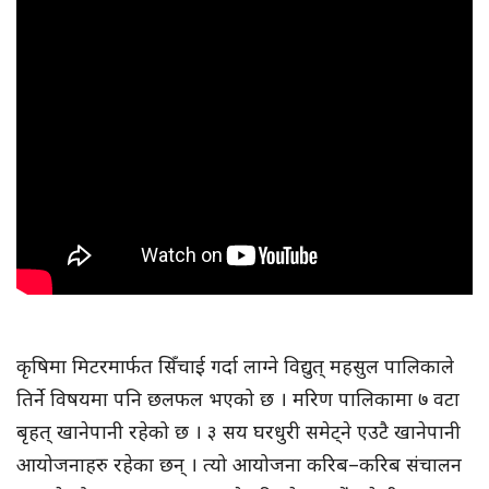
कृषिमा मिटरमार्फत सिँचाई गर्दा लाग्ने विद्युत् महसुल पालिकाले
तिर्ने विषयमा पनि छलफल भएको छ । मरिण पालिकामा ७ वटा
बृहत् खानेपानी रहेको छ । ३ सय घरधुरी समेट्ने एउटै खानेपानी
आयोजनाहरु रहेका छन् । त्यो आयोजना करिब–करिब संचालन