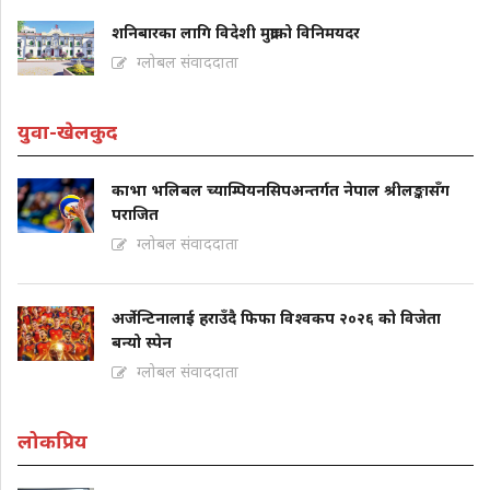
शनिबारका लागि विदेशी मुद्राको विनिमयदर
ग्लोबल संवाददाता
युवा-खेलकुद
काभा भलिबल च्याम्पियनसिपअन्तर्गत नेपाल श्रीलङ्कासँग
पराजित
ग्लोबल संवाददाता
अर्जेन्टिनालाई हराउँदै फिफा विश्वकप २०२६ को विजेता
बन्यो स्पेन
ग्लोबल संवाददाता
लोकप्रिय