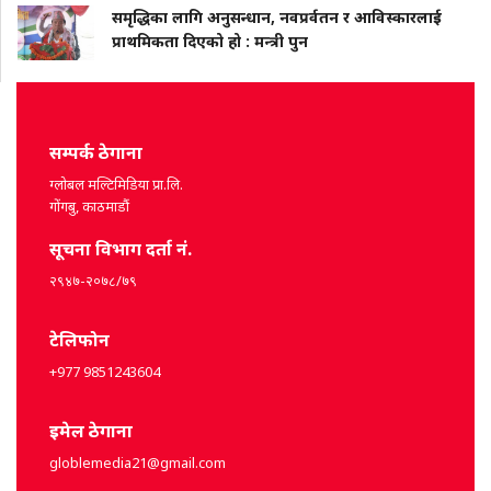
समृद्धिका लागि अनुसन्धान, नवप्रर्वतन र आविस्कारलाई
प्राथमिकता दिएको हो : मन्त्री पुन
सम्पर्क ठेगाना
ग्लोबल मल्टिमिडिया प्रा.लि.
गोंगबु, काठमाडौं
सूचना विभाग दर्ता नं.
२९४७-२०७८/७९
टेलिफोन
+977 9851243604
इमेल ठेगाना
globlemedia21@gmail.com