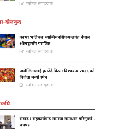
ग्लोबल संवाददाता
वा-खेलकुद
काभा भलिबल च्याम्पियनसिपअन्तर्गत नेपाल
श्रीलङ्कासँग पराजित
ग्लोबल संवाददाता
अर्जेन्टिनालाई हराउँदै फिफा विश्वकप २०२६ को
विजेता बन्यो स्पेन
ग्लोबल संवाददाता
कप्रिय
संवाद र सहकार्यबाट समस्या समाधान गरिनुपर्छ :
प्रचण्ड