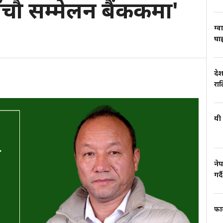
ँचौ सम्मेलन बैंककमा'
ग्व
घाइ
देश
रा
यी 
नेप
गर्दै
फार