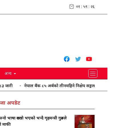
०१ : ५९ : २७
अन्य
नेपाल बैंक ८५ अर्बको तीनमहिने निक्षेप सङ्कलन गर्दै
यी प्रदेशमा भारी वर
जा अपडेट
नो भाषा रुख्खो भएको भन्दै गृहमन्त्री गुरुङले
गे माफी