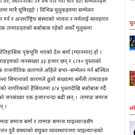
। तर, स्थापनाको २१ वर्ष पार गरी चार वटा सम्मेलनहरु
मा मात्रै घुमिरह्यो । विभिन्न मुलुकहरुमा सम्मेलन
र्न र अन्तर्राष्ट्रिय संस्थाको भावना र मर्मलाई ब्यवहारत
यु
ाहेक तामाङहरुको बसोबास रहेको अर्को मुलुकमा
हासिक पृष्ठभूमि भएको देश बर्मा (म्यानमार) हो ।
माङहरुको जनसंख्या ३३ हजार छन् र ८/१० पुस्ताको
रिक राजनीतिक कारणले अहिले सभा–सम्मेलन गर्न बञ्चित
ला सिमानाको कारणले ठूलो संख्यामा बर्मेली तामाङहरु
ेशको नागरिकको हैसियतमा ३/४ पुस्तादेखि बसोबास गर्दै
ङको जनसंख्या एक हजारभन्दा बढी छन् । तामाङ समाज
छन् ।
लो
माङ समाज बर्मा र तामाङ समाज थाइल्यान्डसँग
लन दुवै संस्थाको संयुक्त व्यवस्थापनमा थाइल्यान्डको