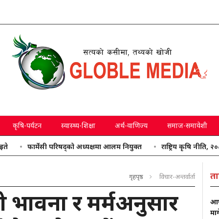
कृषि-पर्यटन
स्वास्थ्य-शिक्षा
अर्थ-वाणिज्य
समाज-समावेशी
फार्मेसी परिषद्को अध्यक्षमा आलम नियुक्त
राष्ट्रिय कृषि नीति, २०८३ जारी
ता
गृहपृष्ठ
विचार-अन्तर्वार्ता
्थाको भावना र मर्मअनुसार
आफ्
मा