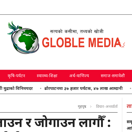
कृषि-पर्यटन
स्वास्थ्य-शिक्षा
अर्थ-वाणिज्य
समाज-समावेशी
 विनिमयदर
ढोरपाटनमा ३७ हजार पर्यटक, ४७ लाख आम्दानी
आजको मौस
ता
गृहपृष्ठ
विचार-अन्तर्वार्ता
लाउन र जोगाउन लागौँ :
समृ
आवि