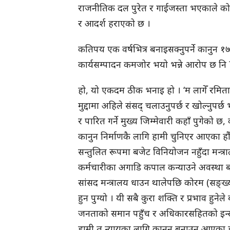
राजनीतिक दल पुरेत र गाईजस्ता भएकाले को, कहा
र आदर्श हराएको छ ।
कतिपय एक वर्षभित्र बनाइसक्नुपर्ने कानुन 
कार्यसम्पादन कमजोर भयो भन्ने आरोप छ नि 
हो, यो एकदम ठीक भनाइ हो । ‘म लागेँ रमित
मुद्दामा अहिले संसद् चलाउनुपर्छ र खोल्नुपर्
र पारित गर्ने मुख्य जिम्मेवारी कहाँ पुगेको छ,
कानुन निर्माणकै लागि हामी चुनिएर आएका 
सन्तुलित रूपमा बजेट विनियोजन नहुँदा मन्त्
कर्मचारीका अगाडि कपाल कन्याउने अवस्था बन्य
सांसद मन्त्रालय धाउन थालेपछि कोरम (सङ्ख
हुन पुग्यो । यी सबै कुरा शक्ति र प्रभाव ह
जनताको समान पहुँच र अधिकारसहितको इन्साफ ह
हामी त न्यायका लागि कानुन बनाउन आएका हौ