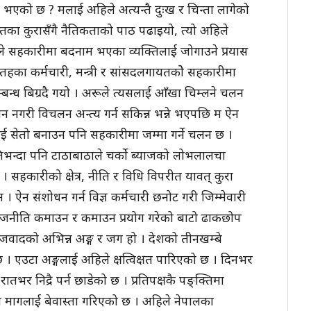
ति भएको छ ? मलाई अहिले अत्यन्तै दुःख र चिन्ता लागेको
्तका कुरासँगै नैतिकताको पाठ पढाइयो, त्यो अहिले
िले सहकारीमा बदनाम भएका व्यक्तिलाई जोगाउने प्रयास
 तहका कर्मचारी, मन्त्री र सांसदलगायतकोे सहकारीमा
्बन्ध बिग्रदै गयो । अरूले त्यसलाई आँखा चिम्लने चलन
 नगरी विचलन अन्त्य गर्न सकिन्न भन्ने भएपछि म ऐन
ाई सेतो बनाउन पनि सहकारीमा जम्मा गर्ने चलन छ ।
िभन्दा पनि टाठाबाठाले चर्काे ब्याजको लोभलालचा
छ । सहकारीको क्षेत्र, नीति र विधि विपरीत यावत् कुरा
 । ऐन संशोधन गर्न विज्ञ कर्मचारी छनोट गरी जिम्मेवारी
राजनीति कमाउन र कमाउन प्रयोग गरेको बाटो ढाकछोप
जवादको अभिन्न अङ्ग र जग हो । देशको तीनखम्बे
। एउटा अङ्गलाई अहिले क्षत्विक्षत पारिएको छ । दिनभर
भर निद्रै पर्न छाडेको छ । प्रतिपक्षकै पङ्क्तिमा
 मागलाई बेवास्ता गरिएको छ । अहिले नेपालका