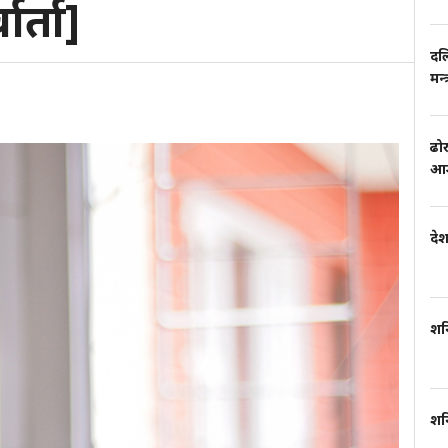
ार्ता]
दल
मन्
ढो
आम
दे
शन
शन