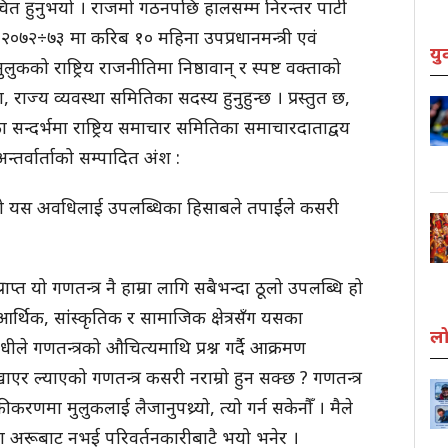
वाचित हुनुभयो । राजमो गठनपछि हालसम्म निरन्तर पार्टी
 २०७२÷७३ मा करिब १० महिना उपप्रधानमन्त्री एवं
यु
ुकको राष्ट्रिय राजनीतिमा निष्ठावान् र स्पष्ट वक्ताको
ज्य व्यवस्था समितिका सदस्य हुनुहुन्छ । प्रस्तुत छ,
ा सन्दर्भमा राष्ट्रिय समाचार समितिका समाचारदाताद्वय
तर्वार्ताको सम्पादित अंश :
 यस अवधिलाई उपलब्धिका हिसाबले तपाईंले कसरी
प्त यो गणतन्त्र नै हाम्रा लागि सबैभन्दा ठूलो उपलब्धि हो
आर्थिक, सांंस्कृतिक र सामाजिक क्षेत्रसँग यसका
लो
ीले गणतन्त्रको औचित्यमाथि प्रश्न गर्दै आक्रमण
ाएर ल्याएको गणतन्त्र कसरी नराम्रो हुन सक्छ ? गणतन्त्र
कीकरणमा मुलुकलाई लैजानुपथ्र्याे, त्यो गर्न सकेनौँ । मैले
रा अरूबाट नभई परिवर्तनकारीबाटै भयो भनेर ।