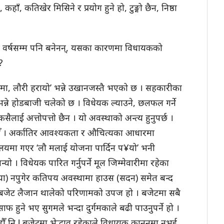
ँ, कतिखेर मिसिने र प्रयोग हुने हो, टुङ्गो छैन, निष्ठा
१७ वर्षसम्म पनि बनेनन्, यसका कारणमा विधायकको
?
ामा, लौरी हरायो’ भन्ने उखानजस्तै भएको छ । सहकारीका
छ भन्ने होडबाजी चलेको छ । विधेयक ल्याउने, छलफल गर्ने
 कसैलाई अत्तोपत्तो छैन । यो अवस्थाको अन्त्य हुनुपर्छ ।
हौँ । अर्कातिर आवश्यकता र औचित्यका आधारमा
रालयमा गएर ‘लौ मलाई योजना पार्दिन प¥यो’ भनी
ो । विधेयक पारित गर्नुपर्ने मूल जिम्मेवारीमा रहेका
्या) नपुगेर कतिपय अवस्थामा हाउस (सदन) समेत बन्द
ुनेले बजेट लैजान थालेको परिणामको उपज हो । बजेटमा सबै
ुने भए सुगमले भन्दा दुर्गमकाले बढी पाउनुपर्ने हो ।
ँ नि ! बजेटमा भेद्भाव रहेकाले विधायक कानुनमा नभई