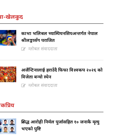
वा-खेलकुद
काभा भलिबल च्याम्पियनसिपअन्तर्गत नेपाल
श्रीलङ्कासँग पराजित
ग्लोबल संवाददाता
अर्जेन्टिनालाई हराउँदै फिफा विश्वकप २०२६ को
विजेता बन्यो स्पेन
ग्लोबल संवाददाता
कप्रिय
प्रसिद्ध आरोही निर्मल पुर्जासहित १० जनाकै मृत्यु
भएको पुष्टि