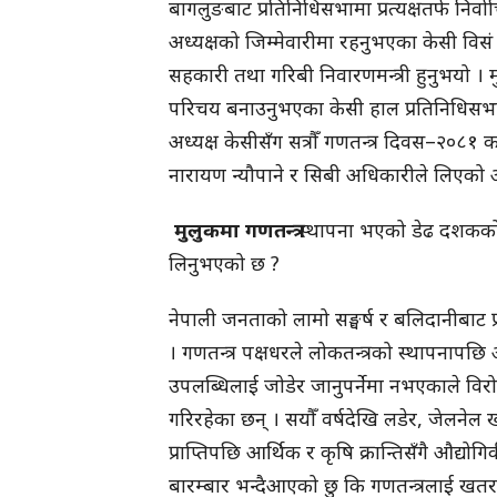
बागलुङबाट प्रतिनिधिसभामा प्रत्यक्षतर्फ निर्
अध्यक्षको जिम्मेवारीमा रहनुभएका केसी विसं
सहकारी तथा गरिबी निवारणमन्त्री हुनुभयो । मुल
परिचय बनाउनुभएका केसी हाल प्रतिनिधिसभा, रा
अध्यक्ष केसीसँग सत्रौँ गणतन्त्र दिवस–२०८१ क
नारायण न्यौपाने र सिबी अधिकारीले लिएको अन्
मुलुकमा
गणतन्त्र
स्थापना भएको डेढ दशकको
लिनुभएको छ ?
नेपाली जनताको लामो सङ्घर्ष र बलिदानीबाट प्रा
। गणतन्त्र पक्षधरले लोकतन्त्रको स्थापनापछि 
उपलब्धिलाई जोडेर जानुपर्नेमा नभएकाले विरोध
गरिरहेका छन् । सयौँ वर्षदेखि लडेर, जेलनेल ख
प्राप्तिपछि आर्थिक र कृषि क्रान्तिसँगै औद्योगि
बारम्बार भन्दैआएको छु कि गणतन्त्रलाई खत