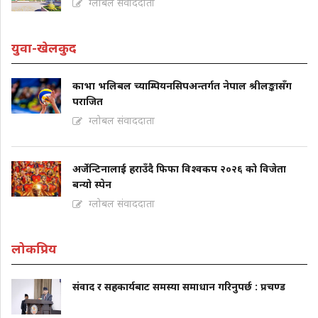
ग्लोबल संवाददाता
युवा-खेलकुद
काभा भलिबल च्याम्पियनसिपअन्तर्गत नेपाल श्रीलङ्कासँग
पराजित
ग्लोबल संवाददाता
अर्जेन्टिनालाई हराउँदै फिफा विश्वकप २०२६ को विजेता
बन्यो स्पेन
ग्लोबल संवाददाता
लोकप्रिय
संवाद र सहकार्यबाट समस्या समाधान गरिनुपर्छ : प्रचण्ड