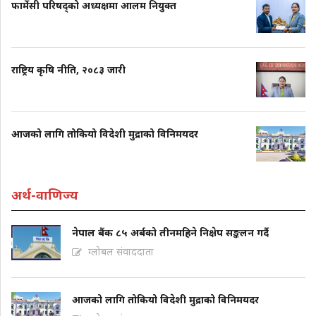
फार्मेसी परिषद्को अध्यक्षमा आलम नियुक्त
राष्ट्रिय कृषि नीति, २०८३ जारी
आजको लागि तोकियो विदेशी मुद्राको विनिमयदर
अर्थ-वाणिज्य
नेपाल बैंक ८५ अर्बको तीनमहिने निक्षेप सङ्कलन गर्दै
ग्लोबल संवाददाता
आजको लागि तोकियो विदेशी मुद्राको विनिमयदर