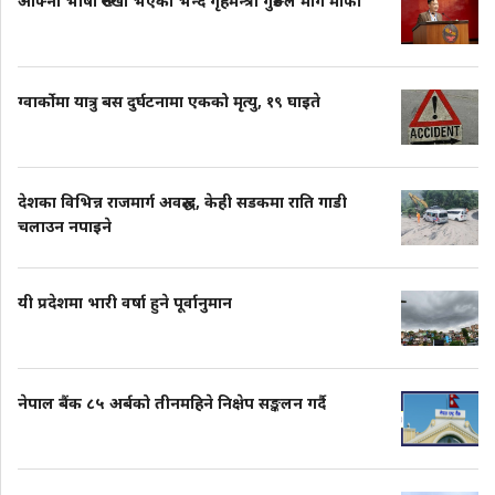
आफ्नो भाषा रुख्खो भएको भन्दै गृहमन्त्री गुरुङले मागे माफी
ग्वार्कोमा यात्रु बस दुर्घटनामा एकको मृत्यु, १९ घाइते
देशका विभिन्न राजमार्ग अवरुद्ध, केही सडकमा राति गाडी
चलाउन नपाइने
यी प्रदेशमा भारी वर्षा हुने पूर्वानुमान
नेपाल बैंक ८५ अर्बको तीनमहिने निक्षेप सङ्कलन गर्दै