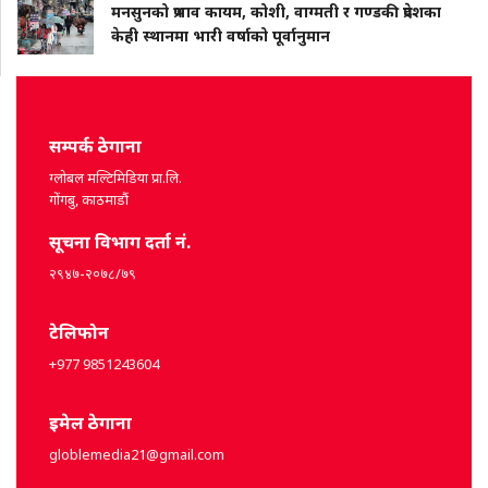
मनसुनको प्रभाव कायम, कोशी, वाग्मती र गण्डकी प्रदेशका
केही स्थानमा भारी वर्षाको पूर्वानुमान
सम्पर्क ठेगाना
ग्लोबल मल्टिमिडिया प्रा.लि.
गोंगबु, काठमाडौं
सूचना विभाग दर्ता नं.
२९४७-२०७८/७९
टेलिफोन
+977 9851243604
इमेल ठेगाना
globlemedia21@gmail.com