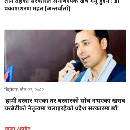
तीनै तहका सरकारले अनावश्यक खर्च गर्नु हुँदैन : डा
प्रकाशशरण महत [अन्तर्वार्ता]
बिहीबार, जेठ २२, २०८२
'हामी दरबार भएका तर घरबारको सोंच नभएका खराब
घरबेटीको नेतृत्वमा चलाइरहेको प्रदेश सरकारमा छौं'
ताजा अपडेट