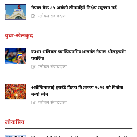
नेपाल बैंक ८५ अर्बको तीनमहिने निक्षेप सङ्कलन गर्दै
ग्लोबल संवाददाता
युवा-खेलकुद
काभा भलिबल च्याम्पियनसिपअन्तर्गत नेपाल श्रीलङ्कासँग
पराजित
ग्लोबल संवाददाता
अर्जेन्टिनालाई हराउँदै फिफा विश्वकप २०२६ को विजेता
बन्यो स्पेन
ग्लोबल संवाददाता
लोकप्रिय