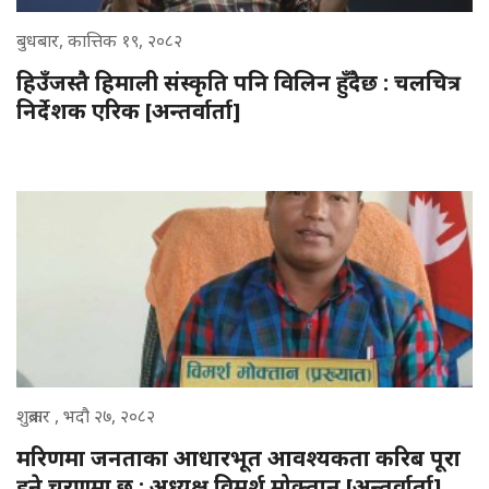
बुधबार, कात्तिक १९, २०८२
हिउँजस्तै हिमाली संस्कृति पनि विलिन हुँदैछ : चलचित्र
निर्देशक एरिक [अन्तर्वार्ता]
शुक्रबार , भदौ २७, २०८२
मरिणमा जनताका आधारभूत आवश्यकता करिब पूरा
हुने चरणमा छ : अध्यक्ष विमर्श मोक्तान [अन्तर्वार्ता]