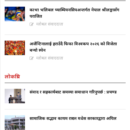
काभा भलिबल च्याम्पियनसिपअन्तर्गत नेपाल श्रीलङ्कासँग
पराजित
ग्लोबल संवाददाता
अर्जेन्टिनालाई हराउँदै फिफा विश्वकप २०२६ को विजेता
बन्यो स्पेन
ग्लोबल संवाददाता
लोकप्रिय
संवाद र सहकार्यबाट समस्या समाधान गरिनुपर्छ : प्रचण्ड
सामाजिक सद्भाव कायम राख्न मधेस सरकारद्वारा अपिल