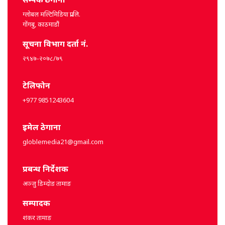
ग्लोबल मल्टिमिडिया प्रा.लि.
गोंगबु, काठमाडौं
सूचना विभाग दर्ता नं.
२९४७-२०७८/७९
टेलिफोन
+977 9851243604
इमेल ठेगाना
globlemedia21@gmail.com
प्रबन्ध निर्देशक
अञ्जु डिम्दोङ तामाङ
सम्पादक
शंकर तामाङ