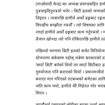
(माओवादी केन्द्र) का अध्यक्ष प्रचण्डसहित हामी 
पु¥याइदिनुप¥यो भनेर । सिटी हलको जग्गाको 
लिइएन । त्यसपछि हामीले अर्को ढङ्गबाट रङ्
त्रिपक्षीय सम्झौता ग¥यौँ । त्यो विषयका लागि 
नगर्दा हामीले अर्को ढङ्गबाट काम गर्नुप¥यो ।
लैजान खोज्दा त्यो पनि रोकिएपछि हामीले तल
पछिल्लो चरणमा सिटी हलको बजेट विनियोजन ग
योजनामा सकेसम्म नहोस् भन्नेमा सरकारको दाउ
‘स्मार्ट सिटी’ बनेको थियो तर स्मार्ट सिटीबाट
गुरुयोजना पनि बनाएको थियो । प्रधानमन्त्री
बनाएर माग गरिएको तटबन्धको बजेटका लागि प
जति काम भयो, हामीले धेरै मिहेनत गरेर भए
थिएन ।
तपाईँलाई प्रचण्डको छोरीका रुपमा नभई आफ्नो 