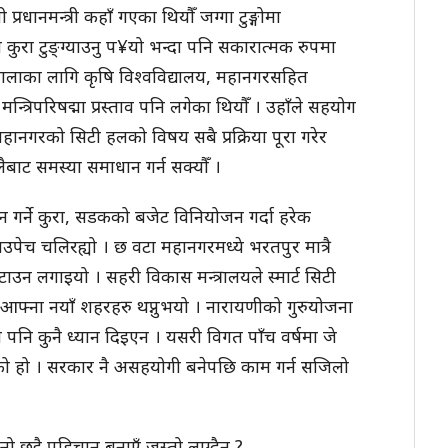
प्रधानमन्त्री कहाँ गएका थियौँ जग्गा टुङ्गोमा
कुरा टुङ्ग्याउनु प¥यो भन्दा पनि सकारात्मक रुपमा
गशालाका लागि कृषि विश्वविद्यालय, महानगरसहित
मन्त्रिपरिषद्मा प्रस्ताव पनि लगेका थियौँ । उहाँले सहयोग
 महानगरको सिटी हलको विषय सबै प्रक्रिया पूरा गरेर
ैबाट समस्या समाधान गर्न सक्यौँ ।
र्ने कुरा, सडकको बजेट विनियोजन गर्दा हरेक
पेच चलिरह्यो । छ वटा महानगरमध्ये भरतपुर मात्रै
 हटाउन लगाइयो । सहरी विकास मन्त्रालयले स्मार्ट सिटी
ले आफ्ना नयाँ शहरहरु थप्नुभयो । नारायणीको गुरुयोजना
नि कुनै ध्यान दिइएन । यसरी विगत पाँच वर्षमा जे
को हो । सरकार नै असहयोगी बनेपछि काम गर्न सजिलो
छुट्टै पहिचान बनाएँ जस्तो लाग्दैन ?