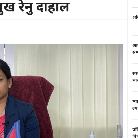
ुख रेनु दाहाल
शनि
आज
सम
सर
चार
ग्य
ल्य
प्र
वि