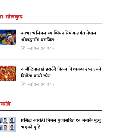
वा-खेलकुद
काभा भलिबल च्याम्पियनसिपअन्तर्गत नेपाल
श्रीलङ्कासँग पराजित
ग्लोबल संवाददाता
अर्जेन्टिनालाई हराउँदै फिफा विश्वकप २०२६ को
विजेता बन्यो स्पेन
ग्लोबल संवाददाता
कप्रिय
प्रसिद्ध आरोही निर्मल पुर्जासहित १० जनाकै मृत्यु
भएको पुष्टि